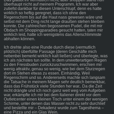
überhaupt nicht auf meinem Programm. Ich war aber
zutiefst dankbar für diesen Unterschlupf, denn es hatte
wirklich so heftig geregnet, dass ich ohne den
Regenschirm bis auf die Haut nass gewesen wäre und
selbst mit dem Ding nicht lange draußen stehen bleiben
konnte. Die zahlreichen begossenen Pudel, die mit mir
Obdach im Shoppingparadies gesucht hatten, taten mir
wirklich leid, hatte ich wenigstens das Allerschlimmste
abhalten können.
Ich drehte also eine Runde durch diese (vermutlich
plötzlich) überfüllte Passage (deren Geschäfte mich
nebenbei bemerkt wirklich kalt ließen) und überlegte, was
ich als nächstes tun sollte. In dem unwetterartigen Regen
zu den Fressbuden zurückzuschwimmen, erschien mir
wenig attraktiv, genau so wenig, wie bei dem Sturzregen
dort im Stehen etwas zu essen. Einhändig. Weil
Regenschirm und so. Andererseits machte sich langsam
die Tatsache in meinem Magen sehr deutlich bemerkbar,
dass das Frühstück viele Stunden her war.. Da die Zeit
nicht drängte und ich noch ganz weit weg vom Aufgeben
war, erkämpfte ich mir bei dem Italiener direkt vor dem
Outletcenter einen kleinen Tisch unter einem der wenigen
Schirme, unter denen das Wasser nicht zu sehr durchlief
und bestellte mir – Dekadenz wurde zum Tagesthema –
eine Pizza und ein Glas Wein.