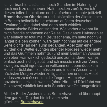
Ich verbrachte tatsächlich noch Stunden im Hafen, ging
auch noch zu dem neuen Hafenbecken zurück, wo ich
diesen tollen Leuchtturm noch aufnehmen konnte (offiziell
Bremerhaven Oberfeuer
und tatsächlich der älteste noch
in Betrieb befindliche Leuchtturm auf dem deutschen
Festland!). Und dabei sind dann noch wirklich
phantastische Bilder entstanden. Wie vorher erwähnt für
mich fast die schönsten der Reise. Das ganze Hafengebiet
war einfach so total mein Beuteschema, ich hätte noch viel
länger bleiben können, wäre gern nochmal auf die andere
Seite dichter an den Turm gegangen. Aber zum einen
wurden die Wetterleuchten über der Nordsee wieder mehr
und das Grummeln nahm zu (und mein Bedarf an Wasser
von oben war wirklich gedeckt) und zum anderen war es
einfach auch richtig spät, und ich musste mich zur Vernunft
zwingen, nicht irgendwann vollkommen übermüdet zum
Hotel zurückfahren zu müssen und in dem Wissen, am
nächsten Morgen wieder zeitig aufstehen und das Hotel
verlassen zu müssen, um die längere Heimreise
anzutreten. Letztlich war ich (ohne Hin- und Rückfahrt von
Cuxhaven) wirklich fast acht Stunden vor Ort rumgestiefelt.
Mit der Bilder-Ausbeute aus Bremerhaven und überhaupt
dem ganzen Tag dort bin ich aber sehr
glücklich:
Bremerhaven