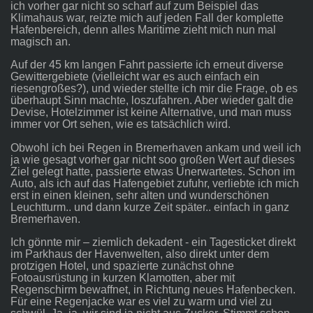
ich vorher gar nicht so scharf auf zum Beispiel das
Klimahaus war, reizte mich auf jeden Fall der komplette
Hafenbereich, denn alles Maritime zieht mich nun mal
magisch an.
Auf der 45 km langen Fahrt passierte ich erneut diverse
Gewittergebiete (vielleicht war es auch einfach ein
riesengroßes?), und wieder stellte ich mir die Frage, ob es
überhaupt Sinn machte, loszufahren. Aber wieder galt die
Devise, Hotelzimmer ist keine Alternative, und man muss
immer vor Ort sehen, wie es tatsächlich wird.
Obwohl ich bei Regen in Bremerhaven ankam und weil ich
ja wie gesagt vorher gar nicht soo großen Wert auf dieses
Ziel gelegt hatte, passierte etwas Unerwartetes. Schon im
Auto, als ich auf das Hafengebiet zufuhr, verliebte ich mich
erst in einen kleinen, sehr alten und wunderschönen
Leuchtturm.. und dann kurze Zeit später.. einfach in ganz
Bremerhaven.
Ich gönnte mir – ziemlich dekadent - ein Tagesticket direkt
im Parkhaus der Havenwelten, also direkt unter dem
protzigen Hotel, und spazierte zunächst ohne
Fotoausrüstung in kurzen Klamotten, aber mit
Regenschirm bewaffnet, in Richtung neues Hafenbecken.
Für eine Regenjacke war es viel zu warm und viel zu