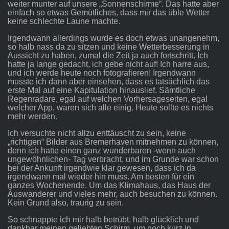
weiter munter auf unsere „Sonnenschirme“. Das hatte aber
einfach so etwas Gemütliches, dass mir das üble Wetter
keine schlechte Laune machte.
Irgendwann allerdings wurde es doch etwas unangenehm,
so halb nass da zu sitzen und keine Wetterbesserung in
Aussicht zu haben, zumal die Zeit ja auch fortschritt. Ich
hatte ja lange gedacht, ich gebe nicht auf! Ich harre aus,
und ich werde heute noch fotografieren! Irgendwann
musste ich dann aber einsehen, dass es tatsächlich das
erste Mal auf eine Kapitulation hinauslief. Sämtliche
Regenradare, egal auf welchen Vorhersageseiten, egal
welcher App, waren sich alle einig. Heute sollte es nichts
mehr werden.
Ich versuchte nicht allzu enttäuscht zu sein, keine
„richtigen“ Bilder aus Bremerhaven mitnehmen zu können,
denn ich hatte einen ganz wunderbaren -wenn auch
ungewöhnlichen- Tag verbracht, und im Grunde war schon
bei der Ankunft irgendwie klar gewesen, dass ich da
irgendwann mal wieder hin muss. Am besten für ein
ganzes Wochenende. Um das Klimahaus, das Haus der
Auswanderer und vieles mehr, auch besuchen zu können.
Kein Grund also, traurig zu sein.
So schnappte ich mir halb betrübt, halb glücklich und
dankbar meinen geliebten Schirm, um noch kurz in