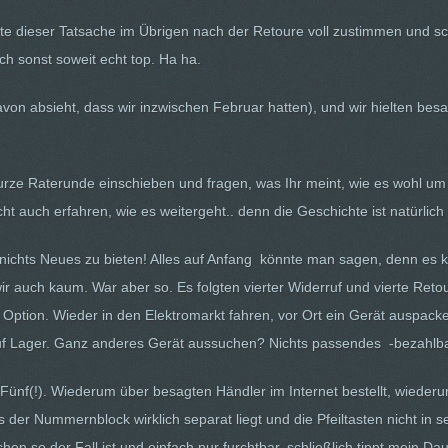
e dieser Tatsache im Übrigen nach der Retoure voll zustimmen und sc
ich sonst soweit echt top. Ha ha.
von absieht, dass wir inzwischen Februar hatten), und wir hielten be
 kurze Raterunde einschieben und fragen, was Ihr meint, wie es wohl um
icht auch erfahren, wie es weitergeht.. denn die Geschichte ist natürlic
ichts Neues zu bieten! Alles auf Anfang könnte man sagen, denn es kl
 wir auch kaum. War aber so. Es folgten vierter Widerruf und vierte Re
Option. Wieder in den Elektromarkt fahren, vor Ort ein Gerät auspac
auf Lager. Ganz anderes Gerät aussuchen? Nichts passendes -bezahlba
f(!). Wiederum über besagten Händler im Internet bestellt, wiederum 
 der Nummernblock wirklich separat liegt und die Pfeiltasten nicht in se
chen so der Fall ist und einfach nur furchtbar, schließlich tippt mein D