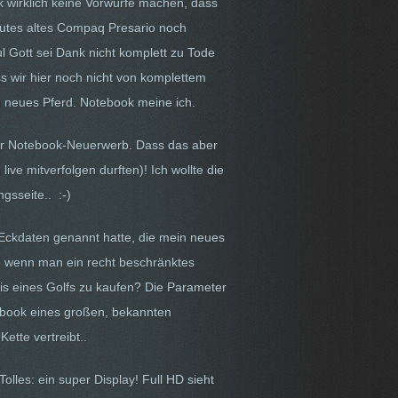
wirklich keine Vorwürfe machen, dass
gutes altes Compaq Presario noch
 Gott sei Dank nicht komplett zu Tode
ss wir hier noch nicht von komplettem
n neues Pferd. Notebook meine ich.
h der Notebook-Neuerwerb. Dass das aber
e mitverfolgen durften)! Ich wollte die
ngsseite.. :-)
 Eckdaten genannt hatte, die mein neues
es, wenn man ein recht beschränktes
eis eines Golfs zu kaufen? Die Parameter
tebook eines großen, bekannten
ette vertreibt..
les: ein super Display! Full HD sieht