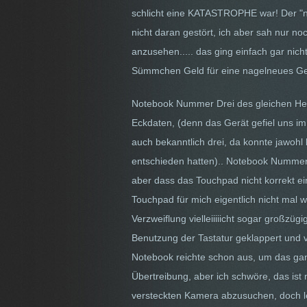
schlicht eine KATASTROPHE war! Der "no
nicht daran gestört, ich aber sah nur no
anzusehen..... das ging einfach gar ni
Sümmchen Geld für eine nagelneues Gerä
Notebook Nummer Drei des gleichen Herst
Eckdaten, (denn das Gerät gefiel uns im
auch bekanntlich drei, da konnte jawohl
entschieden hatten).. Notebook Nummer 
aber dass das Touchpad nicht korrekt e
Touchpad für mich eigentlich nicht mal w
Verzweiflung vielleiiiiicht sogar großz
Benutzung der Tastatur geklappert und 
Notebook reichte schon aus, um das ganz
Übertreibung, aber ich schwöre, das ist 
versteckten Kamera abzusuchen, doch le