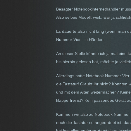
Besagter Notebookinternethändler musst
Also selbes Modell, weil.. war ja schließl
Es dauerte also nicht lang (wenn man da
Nummer Vier - in Händen.
An dieser Stelle könnte ich ja mal eine
bis hierhin gelesen hat, möchte ja vielle
Allerdings hatte Notebook Nummer Vier n
die Tastatur! Glaubt Ihr nicht? Konnten
und mit dem Alten weitermachen? Keine 
klapperfrei ist? Kein passendes Gerät 
Kommen wir also zu Notebook Nummer Fün
noch die Tastatur so angeordnet ist, dass
bei fast allen anderen Herstellern inzwis