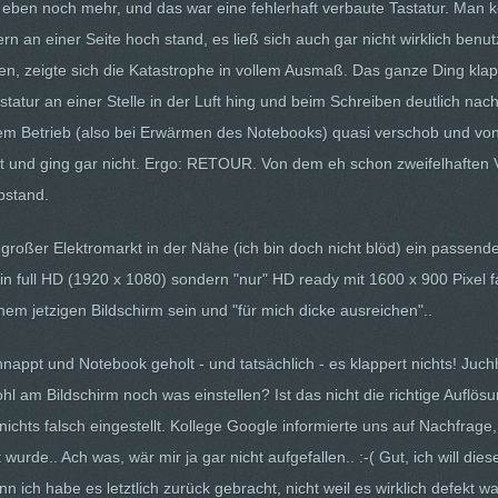
es eben noch mehr, und das war eine fehlerhaft verbaute Tastatur. Man 
rn an einer Seite hoch stand, es ließ sich auch gar nicht wirklich ben
ngen, zeigte sich die Katastrophe in vollem Ausmaß. Das ganze Ding kl
statur an einer Stelle in der Luft hing und beim Schreiben deutlich nac
rem Betrieb (also bei Erwärmen des Notebooks) quasi verschob und von l
t und ging gar nicht. Ergo: RETOUR. Von dem eh schon zweifelhaften V
bstand.
großer Elektromarkt in der Nähe (ich bin doch nicht blöd) ein passende
n full HD (1920 x 1080) sondern "nur" HD ready mit 1600 x 900 Pixel fa
m jetzigen Bildschirm sein und "für mich dicke ausreichen"..
appt und Notebook geholt - und tatsächlich - es klappert nichts! Juc
 am Bildschirm noch was einstellen? Ist das nicht die richtige Auflös
ichts falsch eingestellt. Kollege Google informierte uns auf Nachfrage,
urde.. Ach was, wär mir ja gar nicht aufgefallen.. :-( Gut, ich will die
ich habe es letztlich zurück gebracht, nicht weil es wirklich defekt 