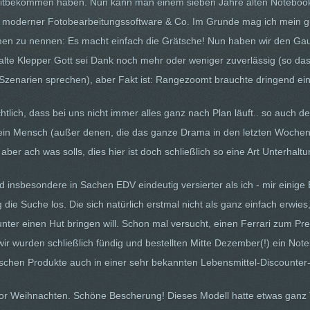
itbekommen haben. Nun kann man einem sieben Jahre alten Notebook 
it moderner Fotobearbeitungssoftware & Co. Im Grunde mag ich mein 
n zu nennen: Es macht einfach die Grätsche! Nun haben wir den Gaul
r alte Klepper Gott sei Dank noch mehr oder weniger zuverlässig (so da
Szenarien sprechen), aber Fakt ist: Rangezoomt brauchte dringend ei
ichtlich, dass bei uns nicht immer alles ganz nach Plan läuft.. so auc
in Mensch (außer denen, die das ganze Drama in den letzten Wochen liv
 aber ach was solls, dies hier ist doch schließlich so eine Art Unterhaltu
 insbesondere in Sachen EDV eindeutig versierter als ich - mir einige
g die Suche los. Die sich natürlich erstmal nicht als ganz einfach erwi
ter einen Hut bringen will. Schon mal versucht, einen Ferrari zum Pr
ir wurden schließlich fündig und bestellten Mitte Dezember(!) ein No
ischen Produkte auch in einer sehr bekannten Lebensmittel-Discounter-K
 Weihnachten. Schöne Bescherung! Dieses Modell hatte etwas ganz Tol