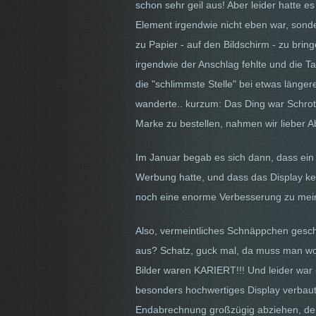
schon sehr geil aus! Aber leider hatte 
Element irgendwie nicht eben war, sonde
zu Papier - auf den Bildschirm - zu bri
irgendwie der Anschlag fehlte und die Ta
die "schlimmste Stelle" bei etwas länge
wanderte.. kurzum: Das Ding war Schrot
Marke zu bestellen, nahmen wir lieber A
Im Januar begab es sich dann, dass ein 
Werbung hatte, und dass das Display kei
noch eine enorme Verbesserung zu meine
Also, vermeintliches Schnäppchen geschn
aus? Schatz, guck mal, da muss man wohl
Bilder waren KARIERT!!! Und leider war n
besonders hochwertiges Display verbaut w
Endabrechnung großzügig abziehen, denn 