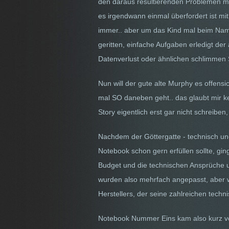
den daraus resultierenden Problemen m
es irgendwann einmal überfordert ist m
immer.. aber um das Kind mal beim Name
geritten, einfache Aufgaben erledigt de
Datenverlust oder ähnlichen schlimmen 
Nun will der gute alte Murphy es offens
mal SO daneben geht.. das glaubt mir ke
Story eigentlich erst gar nicht schreiben,
Nachdem der Göttergatte - technisch und
Notebook schon gern erfüllen sollte, gin
Budget und die technischen Ansprüche un
wurden also mehrfach angepasst, aber w
Herstellers, der seine zahlreichen techn
Notebook Nummer Eins kam also kurz vor