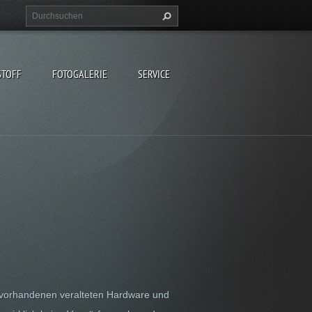
STOFF
FOTOGALERIE
SERVICE
 vorhandenen veralteten Hardware und