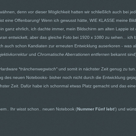
wähnen, denn vor dieser Möglichkeit hatten wir schließlich auch bei je
ay ist eine Offenbarung! Wenn ich gewusst hätte, WIE KLASSE meine Bi
ein ganz ehrlich, ich dachte immer, mein Bildschirm am alten Lappie ist 
aran entwickelt, aber das gleiche Foto bei 1920 x 1080 zu sehen... ich b
e ich auch schon Kandiaten zur erneuten Entwicklung auserkoren - was a
jektivkorrektur
und
Chromatische Aberrationen entfernen
bekannt sind
 Hardware *
tränchenwegwisch*
und somit in nächster Zeit genug zu tun. 
ung des neuen Notebooks- bisher noch nicht durch die Entwicklung gej
chster Zeit. Dafür habe ich schonmal etwas Platz gemacht und das eine
nem.. Ihr wisst schon.. neuen Notebook (
Nummer Fünf lebt
!) und wün