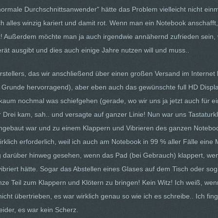
rmale Durchschnittsanwender" hätte das Problem vielleicht nicht ein
ch alles winzig kariert und damit rot. Wenn man ein Notebook anschafft, 
cht! Außerdem möchte man ja auch irgendwie annähernd zufrieden sein,
t ausgibt und dies auch einige Jahre nutzen will und muss..
ellers, das wir anschließend über einen großen Versand im Internet be
 Grunde hervorragend), aber eben auch das gewünschte full HD Display 
 kaum nochmal was schiefgehen (gerade, wo wir uns ja jetzt auch für e
Drei kam, sah.. und versagte auf ganzer Linie! Nun war uns Tastatu
ingebaut war und zu einem Klappern und Vibrieren des ganzen Notebook
irklich erforderlich, weil ich auch am Notebook in 99 % aller Fälle eine
ügig darüber hinweg gesehen, wenn das Pad (bei Gebrauch) klappert, wen
vibriert hätte. Sogar das Abstellen eines Glases auf dem Tisch oder 
e Teil zum Klappern und Klötern zu bringen! Kein Witz! Ich weiß, wen
nicht übertrieben, es war wirklich genau so wie ich es schreibe.. Ich 
ider, es war kein Scherz.