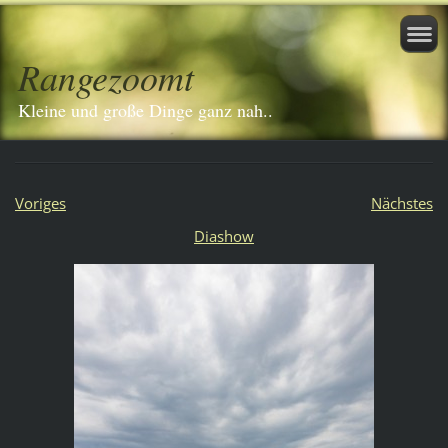
Rangezoomt
Kleine und große Dinge ganz nah..
Voriges
Nächstes
Diashow