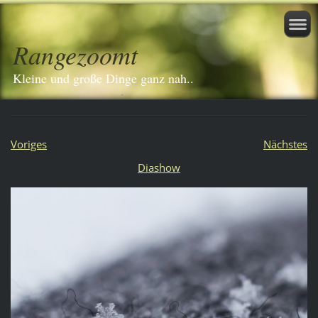
Rangezoomt
Kleine und große Dinge ganz nah..
Voriges
Nächstes
Diashow