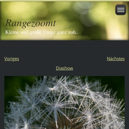
Rangezoomt
Kleine und große Dinge ganz nah..
Voriges
Nächstes
Diashow