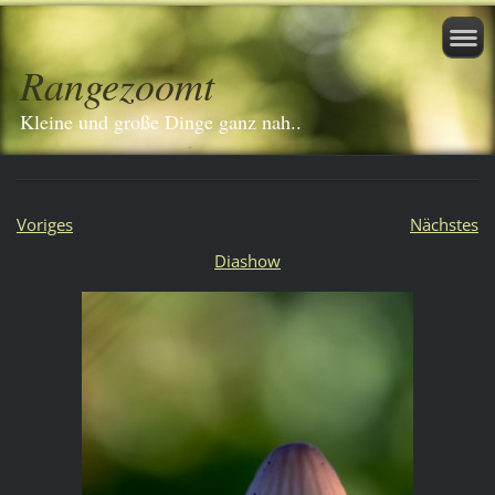
Rangezoomt
Kleine und große Dinge ganz nah..
Voriges
Nächstes
Diashow