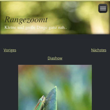
Rangezoomt
Kleine und große Dinge ganz nah..
Voriges
Nächstes
Diashow