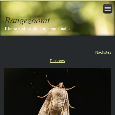
Rangezoomt
Kleine und große Dinge ganz nah..
Nächstes
Diashow