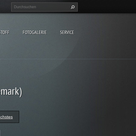
STOFF
FOTOGALERIE
SERVICE
emark)
chstes