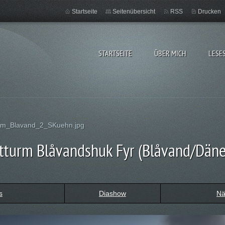
Startseite
Seitenübersicht
RSS
Drucken
STARTSEITE
ÜBER MICH
LESE
rm_Blavand_2_SKuehn.jpg
tturm Blåvandshuk Fyr (Blåvand/Dän
s
Diashow
Nä