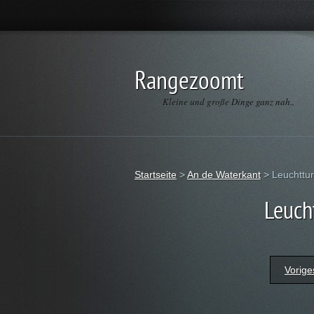
Rangezoomt
Kleine und große Dinge ganz nah..
Startseite
>
An de Waterkant
>
Leuchttu
Leuch
Vorige